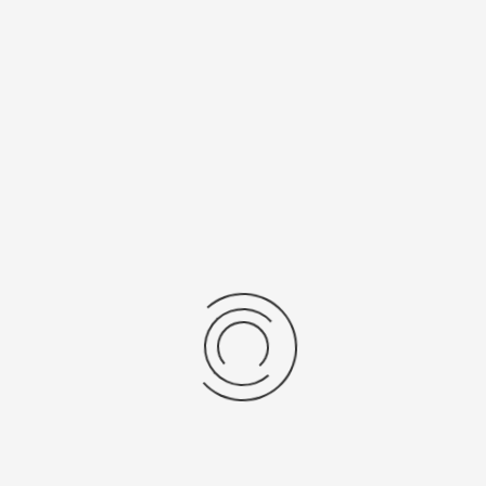
Miyota 9T33
321
Рецензии
Последние отзывы
Еще нет отзывов об этом товаре.
Пожалуйста напишите (краткую) рецензию....(мин. 0, макс. 2000
знаков)
Во-первых: Оцените данный товар. Пожалуйста, выберите оценку от 0
(плохо) до 5 (отлично).
Набранные символы:
Рейтинг: