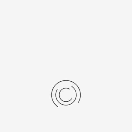
есяцев
Япония, "Citizen Co. Ltd."
нь/Браслет
Средний вес, г
ральная кожа
11,9
бр механизма
Источник питания
ta 9T33
321
рнуться к: Женские золотые часы