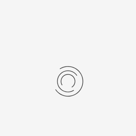
Последние отзывы
Еще нет отзывов об этом товаре.
Пожалуйста напишите (краткую) рецензию....(мин. 0, макс. 2000
знаков)
Во-первых: Оцените данный товар. Пожалуйста, выберите оценку от 0
(плохо) до 5 (отлично).
Набранные символы:
Рейтинг:
Комментарии
You have no rights to post comments