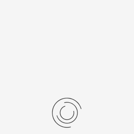
Спецификации
Рецензии
Комментарии
Platinor
ООО «Платинор» - современное российское предприятие,
специализирующееся на производстве и реализации мужских
и женских наручных часов в корпусах из серебра, золота 585
и 750 пробы, платины и палладия под марками «Platinor» и
«Чайка»