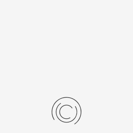
Спецификации
Рецензии
Комментарии
Platinor
ООО «Платинор» - современное российское предприятие,
специализирующееся на производстве и реализации мужских
и женских наручных часов в корпусах из серебра, золота 585
и 750 пробы, платины и палладия под марками «Platinor» и
«Чайка»