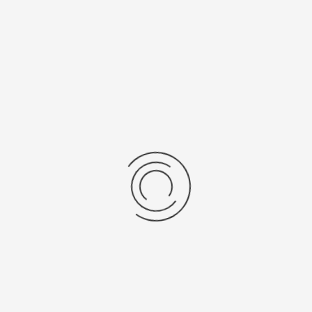
Последние отзывы
Еще нет отзывов об этом товаре.
Пожалуйста напишите (краткую) рецензию....(мин. 0, макс. 2000
знаков)
Во-первых: Оцените данный товар. Пожалуйста, выберите оценку от 0
(плохо) до 5 (отлично).
Набранные символы:
Рейтинг:
Комментарии
You have no rights to post comments