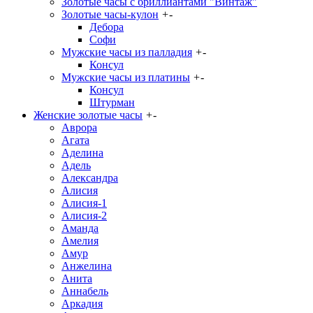
Золотые часы с бриллиантами "Винтаж"
Золотые часы-кулон
+
-
Дебора
Софи
Мужские часы из палладия
+
-
Консул
Мужские часы из платины
+
-
Консул
Штурман
Женские золотые часы
+
-
Аврора
Агата
Аделина
Адель
Александра
Алисия
Алисия-1
Алисия-2
Аманда
Амелия
Амур
Анжелина
Анита
Аннабель
Аркадия