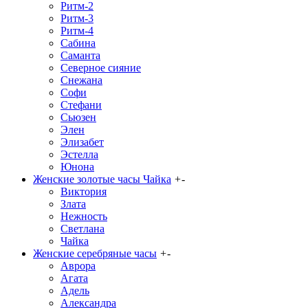
Ритм-2
Ритм-3
Ритм-4
Сабина
Саманта
Северное сияние
Снежана
Софи
Стефани
Сьюзен
Элен
Элизабет
Эстелла
Юнона
Женские золотые часы Чайка
+
-
Виктория
Злата
Нежность
Светлана
Чайка
Женские серебряные часы
+
-
Аврора
Агата
Адель
Александра