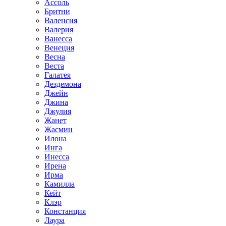
Ассоль
Бритни
Валенсия
Валерия
Ванесса
Венеция
Весна
Веста
Галатея
Дездемона
Джейн
Джина
Джулия
Жанет
Жасмин
Илона
Инга
Инесса
Ирена
Ирма
Камилла
Кейт
Клэр
Констанция
Лаура