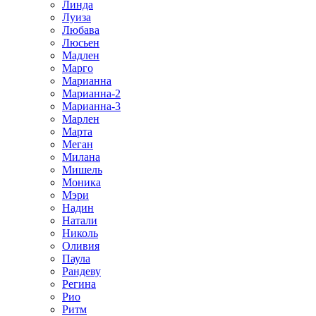
Линда
Луиза
Любава
Люсьен
Мадлен
Марго
Марианна
Марианна-2
Марианна-3
Марлен
Марта
Меган
Милана
Мишель
Моника
Мэри
Надин
Натали
Николь
Оливия
Паула
Рандеву
Регина
Рио
Ритм