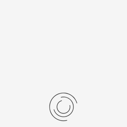
Спецификации
Рецензии
Комментарии
Platinor
ООО «Платинор» - современное российское предприятие,
специализирующееся на производстве и реализации мужских
и женских наручных часов в корпусах из серебра, золота 585
и 750 пробы, платины и палладия под марками «Platinor» и
«Чайка»