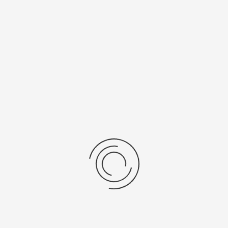
/Браслет
Средний вес, г
льная кожа
11
ензии
дние отзывы
отзывов об этом товаре.
та напишите (краткую) рецензию....(мин. 0, макс. 2000 знаков)
х: Оцените данный товар. Пожалуйста, выберите оценку от 0 (плохо) до 5 (о
мментарии