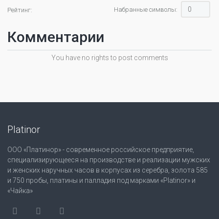
Набранные символы:
Рейтинг:
Комментарии
You have no rights to post comments
Platinor
ООО «Платинор» - современное российское предприятие,
специализирующееся на производстве и реализации мужских
и женских наручных часов в корпусах из серебра, золота 585
и 750 пробы, платины и палладия под марками «Platinor» и
«Чайка»