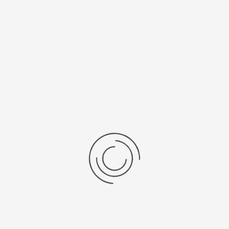
Рецензии
Последние отзывы
Еще нет отзывов об этом товаре.
Пожалуйста напишите (краткую) рецензию....(мин. 0, макс. 2000
знаков)
Во-первых: Оцените данный товар. Пожалуйста, выберите оценку от 0
(плохо) до 5 (отлично).
Набранные символы:
Рейтинг:
Комментарии