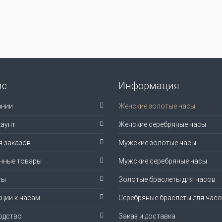
ис
Информация
ании
Женские золотые часы
аунт
Женские серебряные часы
я заказов
Мужские золотые часы
нные товары
Мужские серебряные часы
ты
Золотые браслеты для часов
ции к часам
Серебряные браслеты для час
одство
Заказ и доставка