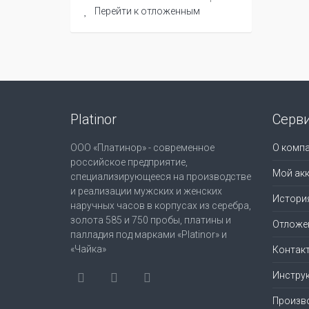
Перейти к отложенным
Platinor
Серв
ООО «Платинор» - современное
О комп
российское предприятие,
Мой акк
специализирующееся на производстве
и реализации мужских и женских
Истори
наручных часов в корпусах из серебра,
золота 585 и 750 пробы, платины и
Отложе
палладия под марками «Platinor» и
«Чайка»
Контак
Инструк
Произв