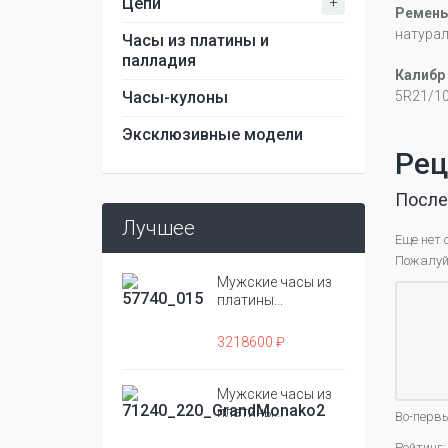
+
Цепи
Ремень
натура
Часы из платины и
палладия
Калибр
Часы-кулоны
5R21/1
Эксклюзивные модели
Рец
После
Лучшее
Еще нет 
Пожалуйс
Мужские часы из
платины...
3218600 ₽
Мужские часы из
платины...
Во-первы
Рейтинг: