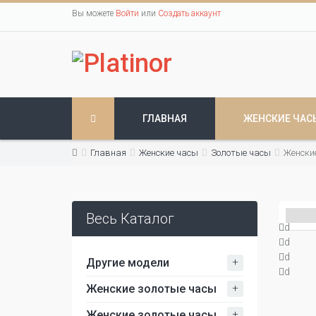
Вы можете
Войти
или
Создать аккаунт
ГЛАВНАЯ
ЖЕНСКИЕ ЧАС
Главная
Женские часы
Золотые часы
Женски
Весь Каталог
d
d
d
+
Другие модели
d
+
Женские золотые часы
+
Женские золотые часы