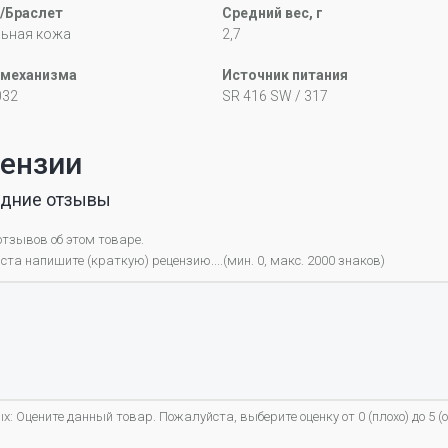
/Браслет
Средний вес, г
льная кожа
2,7
 механизма
Источник питания
032
SR 416 SW / 317
ензии
дние отзывы
отзывов об этом товаре.
та напишите (краткую) рецензию....(мин. 0, макс. 2000 знаков)
х: Оцените данный товар. Пожалуйста, выберите оценку от 0 (плохо) до 5 (о