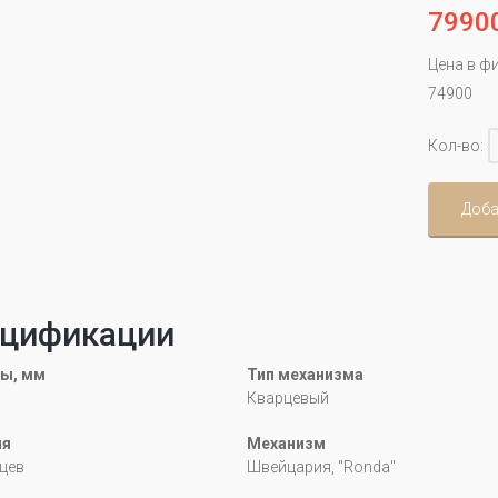
7990
Цена в ф
74900
Кол-во:
Доба
цификации
ы, мм
Тип механизма
Кварцевый
ия
Механизм
цев
Швейцария, "Ronda"