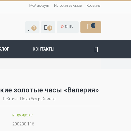
Мой аккаунт
История заказов
Корзина
0
₽
RUB
0
0
БЛОГ
КОНТАКТЫ
кие золотые часы «Валерия»
Рейтинг: Пока без рейтинга
в продаже
200230.116