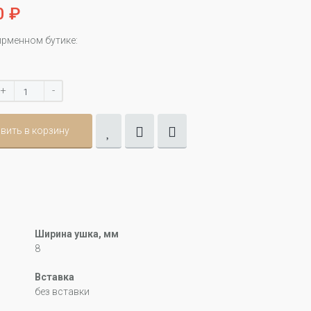
0 ₽
ирменном бутике:
+
-
вить в корзину
Ширина ушка, мм
8
Вставка
без вставки