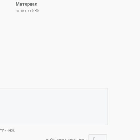
Материал
золото 585
тлично).
Набранные символы: