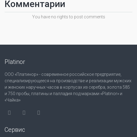
Комментарии
You have no rights to post comments
Platinor
ООО «Платинор» - современное российское предприятие,
специализирующееся на производстве и реализации мужских
и женских наручных часов в корпусах из серебра, золота 585
и 750 пробы, платины и палладия под марками «Platinor» и
«Чайка»
Сервис