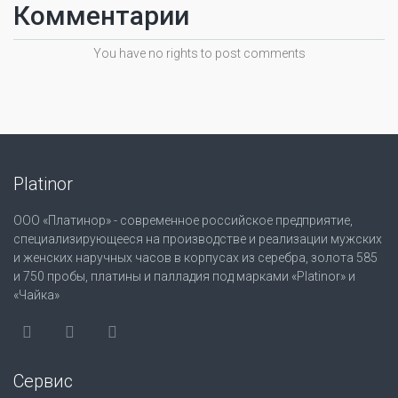
Комментарии
You have no rights to post comments
Platinor
ООО «Платинор» - современное российское предприятие,
специализирующееся на производстве и реализации мужских
и женских наручных часов в корпусах из серебра, золота 585
и 750 пробы, платины и палладия под марками «Platinor» и
«Чайка»
Сервис