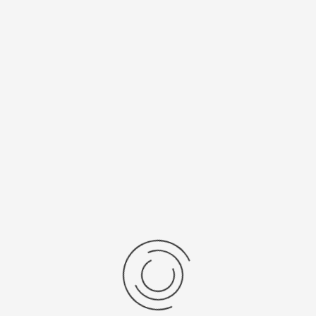
Спецификации
Рецензии
Комментарии
Platinor
ООО «Платинор» - современное российское предприятие,
специализирующееся на производстве и реализации мужских
и женских наручных часов в корпусах из серебра, золота 585
и 750 пробы, платины и палладия под марками «Platinor» и