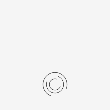
Калибр
Источник
механизма
питания
1069
321
Рецензии
Последние отзывы
Еще нет отзывов об этом товаре.
Пожалуйста напишите (краткую) рецензию....(мин. 0, макс. 2000
знаков)
Во-первых: Оцените данный товар. Пожалуйста, выберите оценку от 0
(плохо) до 5 (отлично).