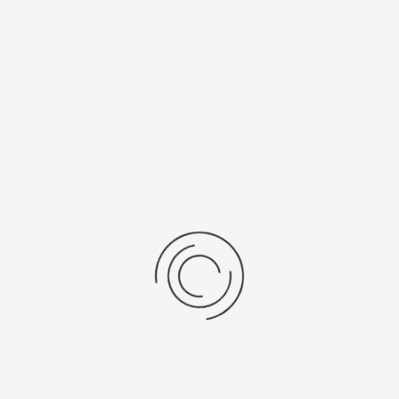
Рецензии
Последние отзывы
Еще нет отзывов об этом товаре.
Пожалуйста напишите (краткую) рецензию....(мин. 0, макс. 2000
знаков)
Во-первых: Оцените данный товар. Пожалуйста, выберите оценку от 0
(плохо) до 5 (отлично).
Набранные символы:
Рейтинг:
Комментарии