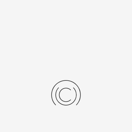
/Браслет
Средний вес, г
льная кожа
12,8
ензии
дние отзывы
отзывов об этом товаре.
та напишите (краткую) рецензию....(мин. 0, макс. 2000 знаков)
х: Оцените данный товар. Пожалуйста, выберите оценку от 0 (плохо) до 5 (о