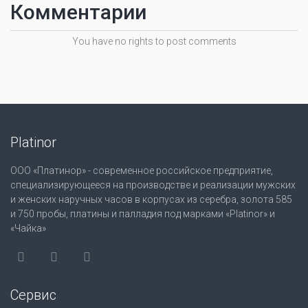
Комментарии
You have no rights to post comments
Platinor
ООО «Платинор» - современное российское предприятие,
специализирующееся на производстве и реализации мужских
и женских наручных часов в корпусах из серебра, золота 585
и 750 пробы, платины и палладия под марками «Platinor» и
«Чайка»
Сервис