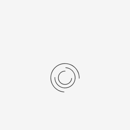
Последние отзывы
Еще нет отзывов об этом товаре.
Пожалуйста напишите (краткую) рецензию....(мин. 0, макс. 2000
знаков)
Во-первых: Оцените данный товар. Пожалуйста, выберите оценку от 0
(плохо) до 5 (отлично).
Набранные символы:
Рейтинг:
Комментарии
You have no rights to post comments