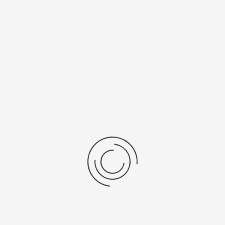
есяцев
Япония, "Citizen Co. Ltd."
нь/Браслет
Средний вес, г
ральная кожа
21
рнуться к: Женские серебряные часы