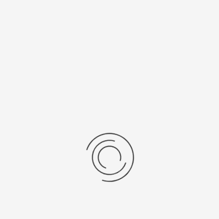
нтия
Механизм
есяцев
Япония, "Citizen Co. Ltd."
нь/Браслет
Средний вес, г
ральная кожа
25
рнуться к: Женские серебряные часы