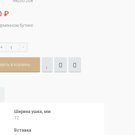
98200.208
0 ₽
ирменном бутике:
+
-
вить в корзину
Ширина ушка, мм
12
Вставка