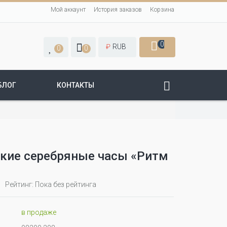
Мой аккаунт
История заказов
Корзина
0
₽
RUB
0
0
БЛОГ
КОНТАКТЫ
кие серебряные часы «Ритм
Рейтинг: Пока без рейтинга
в продаже