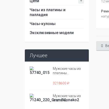
+
Цепи
12 м
Часы из платины и
Реме
палладия
нату
Часы-кулоны
Эксклюзивные модели
Ве
Лучшее
Мужские часы из
платины...
3218600 ₽
Мужские часы из
платины...