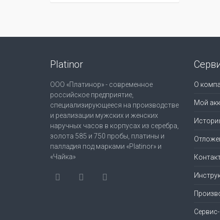
Platinor
Серв
ООО «Платинор» - современное
О комп
российское предприятие,
Мой акк
специализирующееся на производстве
и реализации мужских и женских
Истори
наручных часов в корпусах из серебра,
золота 585 и 750 пробы, платины и
Отложе
палладия под марками «Platinor» и
«Чайка»
Контак
Инструк
Произв
Сервис