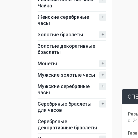
Чайка
+
Женские серебряные
часы
+
Золотые браслеты
Золотые декоративные
браслеты
+
Монеты
+
Мужские золотые часы
+
Мужские серебряные
часы
СП
+
Серебряные браслеты
для часов
Раз
d=24
Серебряные
декоративные браслеты
Гара