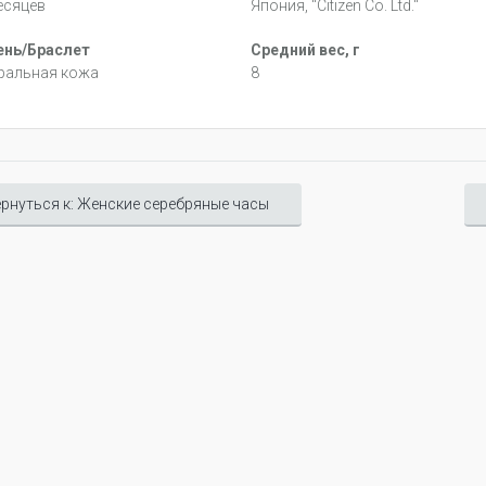
есяцев
Япония, "Citizen Co. Ltd."
нь/Браслет
Средний вес, г
ральная кожа
8
рнуться к: Женские серебряные часы