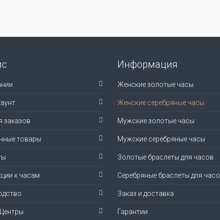
ис
Информация
ании
Женские золотые часы
аунт
Женские серебряные часы
я заказов
Мужские золотые часы
нные товары
Мужские серебряные часы
ты
Золотые браслеты для часов
ции к часам
Серебряные браслеты для час
одство
Заказ и доставка
-Центры
Гарантии