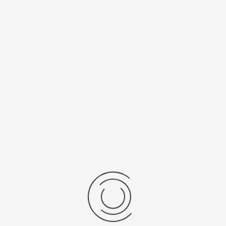
Спецификации
Рецензии
Комментарии
Platinor
ООО «Платинор» - современное российское предприятие,
специализирующееся на производстве и реализации мужских
и женских наручных часов в корпусах из серебра, золота 585
и 750 пробы, платины и палладия под марками «Platinor» и