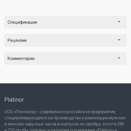
Спецификации
Рецензии
Комментарии
Platinor
ООО «Платинор» - современное российское предприятие,
специализирующееся на производстве и реализации мужских
и женских наручных часов в корпусах из серебра, золота 585
и 750 пробы, платины и палладия под марками «Platinor» и