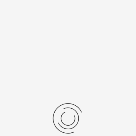
Спецификации
Рецензии
Комментарии
Platinor
ООО «Платинор» - современное российское предприятие,
специализирующееся на производстве и реализации мужских
и женских наручных часов в корпусах из серебра, золота 585
и 750 пробы, платины и палладия под марками «Platinor» и