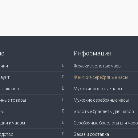
ис
Информация
ании
Женские золотые часы
аунт
Женские серебряные часы
я заказов
Мужские золотые часы
нные товары
Мужские серебряные часы
ты
Золотые браслеты для часов
ции к часам
Серебряные браслеты для час
одство
Заказ и доставка