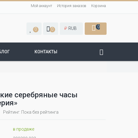
Мой аккаунт
История заказов
Корзина
0
₽
RUB
0
0
БЛОГ
КОНТАКТЫ
кие серебряные часы
ерия»
Рейтинг: Пока без рейтинга
в продаже