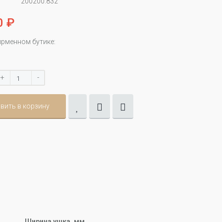
200200.832
0 ₽
ирменном бутике:
+
-
вить в корзину
Ширина ушка, мм