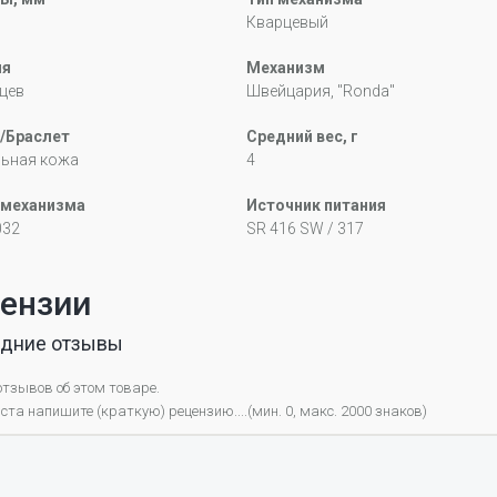
Кварцевый
ия
Механизм
цев
Швейцария, "Ronda"
/Браслет
Средний вес, г
льная кожа
4
 механизма
Источник питания
032
SR 416 SW / 317
ензии
дние отзывы
отзывов об этом товаре.
та напишите (краткую) рецензию....(мин. 0, макс. 2000 знаков)