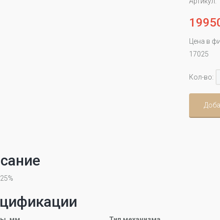
Артикул:
1995
Цена в ф
17025
Кол-во:
Доба
сание
-25%
цификации
ы, мм
Тип механизма