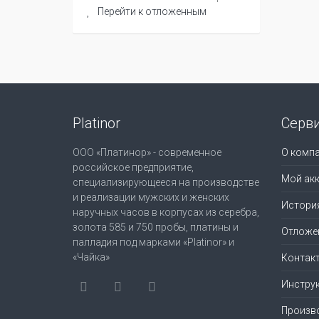
Перейти к отложенным
Platinor
Серв
ООО «Платинор» - современное
О комп
российское предприятие,
Мой акк
специализирующееся на производстве
и реализации мужских и женских
Истори
наручных часов в корпусах из серебра,
золота 585 и 750 пробы, платины и
Отложе
палладия под марками «Platinor» и
«Чайка»
Контак
Инструк
Произв