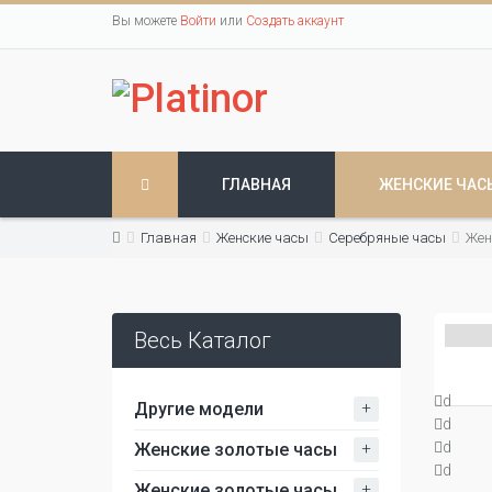
Вы можете
Войти
или
Создать аккаунт
ГЛАВНАЯ
ЖЕНСКИЕ ЧАС
Главная
Женские часы
Серебряные часы
Жен
Весь Каталог
d
+
Другие модели
d
+
d
Женские золотые часы
d
+
Женские золотые часы