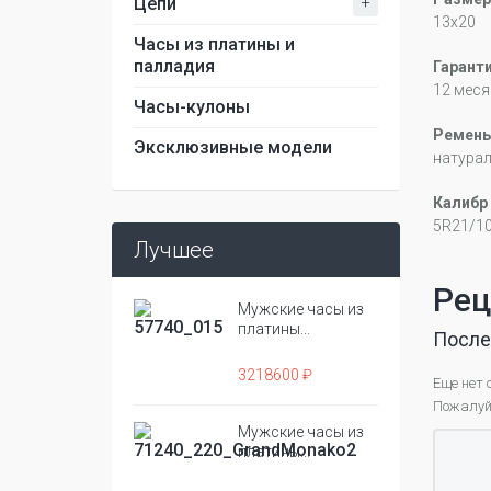
+
Цепи
13x20
Часы из платины и
палладия
Гарант
12 меся
Часы-кулоны
Ремень
Эксклюзивные модели
натура
Калибр
5R21/1
Лучшее
Рец
Мужские часы из
платины...
После
3218600 ₽
Еще нет 
Пожалуйс
Мужские часы из
платины...