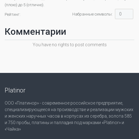
(плохо) до 5 (отлично).
Набранные символы:
Рейтинг:
Комментарии
You have no rights to post comments
Platinor
ООО «Платинор» - современное российское предприятие,
специализирующееся на производстве и реализации мужских
и женских наручных часов в корпусах из серебра, золота 585
и 750 пробы, платины и палладия под марками «Platinor» и
«Чайка»