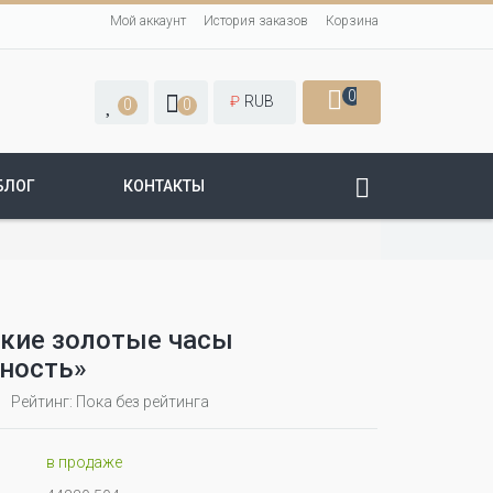
Мой аккаунт
История заказов
Корзина
0
₽
RUB
0
0
БЛОГ
КОНТАКТЫ
кие золотые часы
ность»
Рейтинг: Пока без рейтинга
в продаже