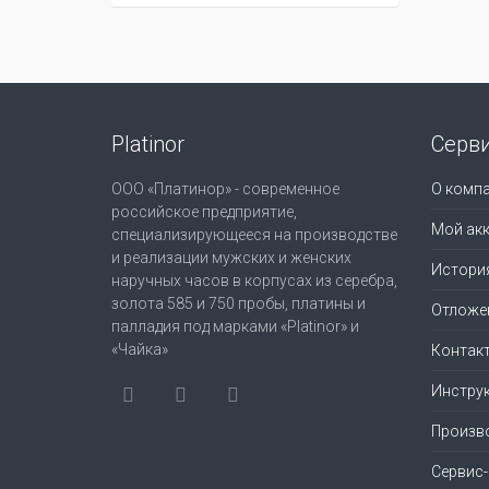
Platinor
Серв
ООО «Платинор» - современное
О комп
российское предприятие,
Мой акк
специализирующееся на производстве
и реализации мужских и женских
Истори
наручных часов в корпусах из серебра,
золота 585 и 750 пробы, платины и
Отложе
палладия под марками «Platinor» и
«Чайка»
Контак
Инструк
Произв
Сервис