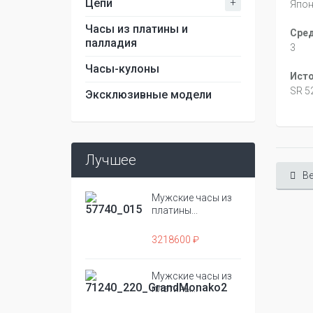
+
Цепи
Япони
Часы из платины и
Сред
палладия
3
Часы-кулоны
Исто
SR 5
Эксклюзивные модели
Лучшее
Ве
Мужские часы из
платины...
3218600 ₽
Мужские часы из
платины...