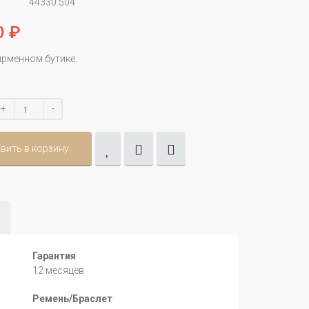
44330.504
0 ₽
ирменном бутике:
+
-
вить в корзину
Гарантия
12 месяцев
Ремень/Браслет