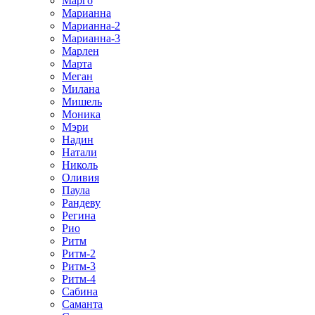
Марго
Марианна
Марианна-2
Марианна-3
Марлен
Марта
Меган
Милана
Мишель
Моника
Мэри
Надин
Натали
Николь
Оливия
Паула
Рандеву
Регина
Рио
Ритм
Ритм-2
Ритм-3
Ритм-4
Сабина
Саманта