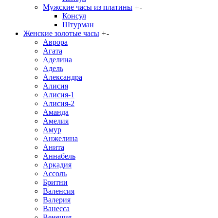
Мужские часы из платины
+
-
Консул
Штурман
Женские золотые часы
+
-
Аврора
Агата
Аделина
Адель
Александра
Алисия
Алисия-1
Алисия-2
Аманда
Амелия
Амур
Анжелина
Анита
Аннабель
Аркадия
Ассоль
Бритни
Валенсия
Валерия
Ванесса
Венеция