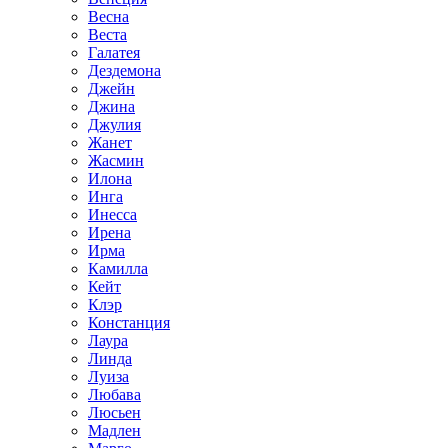
Весна
Веста
Галатея
Дездемона
Джейн
Джина
Джулия
Жанет
Жасмин
Илона
Инга
Инесса
Ирена
Ирма
Камилла
Кейт
Клэр
Констанция
Лаура
Линда
Луиза
Любава
Люсьен
Мадлен