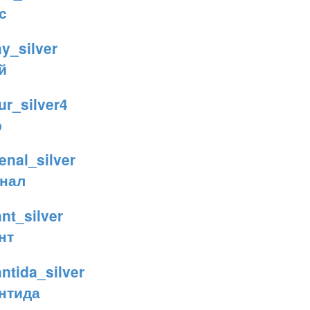
с
й
р
нал
нт
нтида