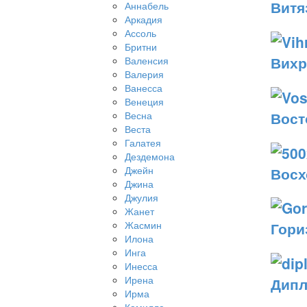
Витя
Аннабель
Аркадия
Ассоль
Бритни
Вихр
Валенсия
Валерия
Ванесса
Венеция
Вост
Весна
Веста
Галатея
Дездемона
Восх
Джейн
Джина
Джулия
Жанет
Гори
Жасмин
Илона
Инга
Инесса
Ирена
Дипл
Ирма