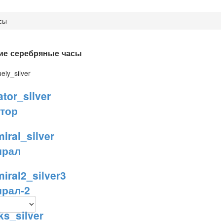
сы
ие серебряные часы
тор
ирал
рал-2