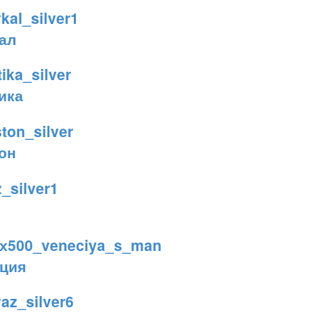
ал
ика
он
ция