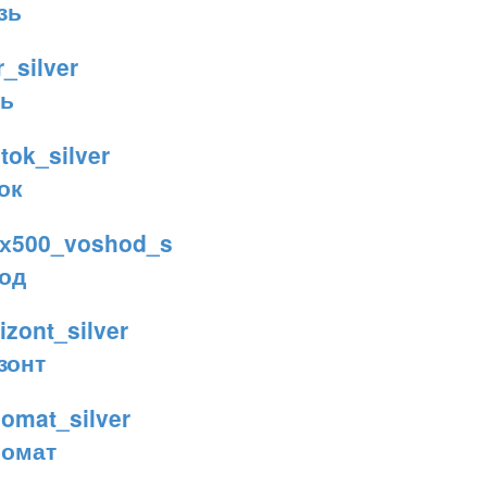
зь
ь
ок
од
зонт
омат