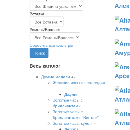
Алек
Вставка
Алта
Ремень/Браслет
Сбросить все фильтры
Аму
Весь каталог
Арсе
Другие модели
+
-
Женские часы из палладия
+
-
Джулия
Атла
Золотые часы с
бриллиантами
Золотые часы с
бриллиантами "Винтаж"
Атла
Золотые часы-кулон
+
-
Дебора