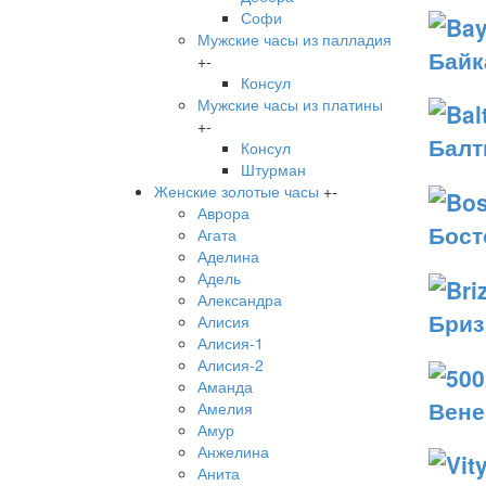
Софи
Мужские часы из палладия
Байк
+
-
Консул
Мужские часы из платины
+
-
Балт
Консул
Штурман
Женские золотые часы
+
-
Аврора
Бост
Агата
Аделина
Адель
Александра
Бриз
Алисия
Алисия-1
Алисия-2
Аманда
Вене
Амелия
Амур
Анжелина
Анита