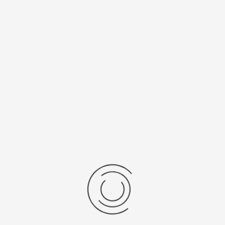
Спецификации
Рецензии
Комментарии
Platinor
ООО «Платинор» - современное российское предприятие,
специализирующееся на производстве и реализации мужских
и женских наручных часов в корпусах из серебра, золота 585
и 750 пробы, платины и палладия под марками «Platinor» и
«Чайка»