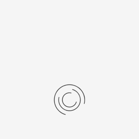
есяцев
Япония, "Citizen Co. Ltd."
нь/Браслет
Средний вес, г
ральная кожа
77,50
рнуться к: Эксклюзивные модели