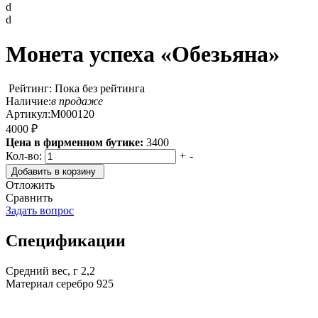
d
d
Монета успеха «Обезьяна»
Рейтинг: Пока без рейтинга
Наличие:
в продаже
Артикул:
М000120
4000 ₽
Цена в фирменном бутике:
3400
Кол-во:
+
-
Добавить в корзину
Отложить
Сравнить
Задать вопрос
Спецификации
Средний вес, г
2,2
Материал
серебро 925