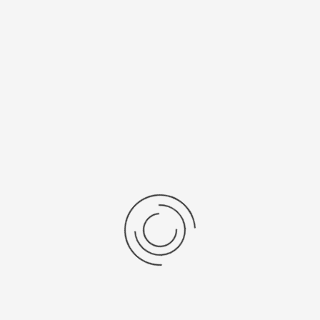
дние отзывы
отзывов об этом товаре.
та напишите (краткую) рецензию....(мин. 0, макс. 2000 знаков)
х: Оцените данный товар. Пожалуйста, выберите оценку от 0 (плохо) до 5 (о
мментарии
You have no rights to post c