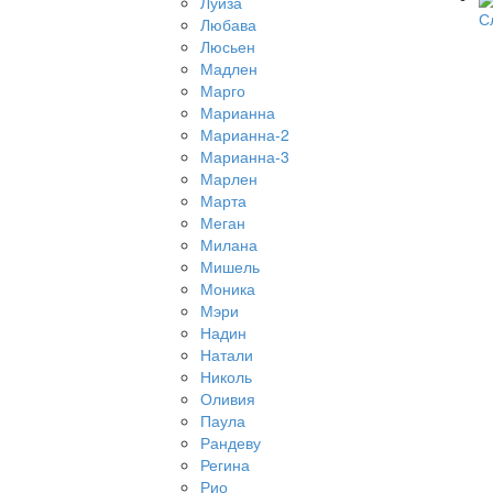
Луиза
С
Любава
Люсьен
Мадлен
Марго
Марианна
Марианна-2
Марианна-3
Марлен
Марта
Меган
Милана
Мишель
Моника
Мэри
Надин
Натали
Николь
Оливия
Паула
Рандеву
Регина
Рио