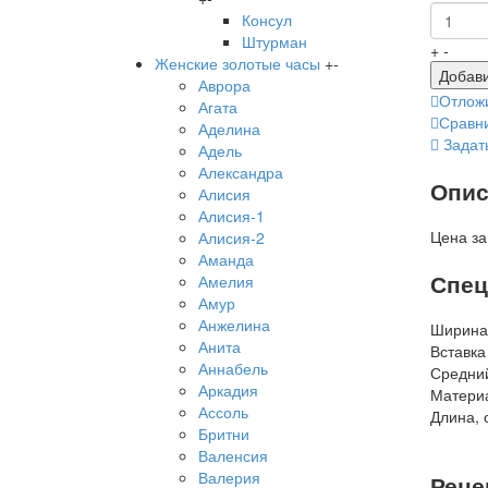
Консул
Штурман
+
-
Женские золотые часы
+
-
Добави
Аврора
Отлож
Агата
Сравн
Аделина
Задат
Адель
Александра
Опис
Алисия
Алисия-1
Цена за
Алисия-2
Аманда
Спец
Амелия
Амур
Анжелина
Ширина
Анита
Вставка
Аннабель
Средний
Аркадия
Матери
Ассоль
Длина, 
Бритни
Валенсия
Валерия
Реце