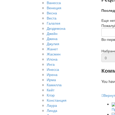
Ванесса
Венеция
Послед
Весна
Веста
Еще нет
Галатея
Пожалуй
Дездемона
Джейн
Джина
Во-перв
Джулия
Жанет
Набран
Жасмин
Илона
Инга
Комм
Инесса
Ирена
Ирма
You hav
Камилла
Кейт
Клэр
Вернут
Констанция
Лаура
П
Линда