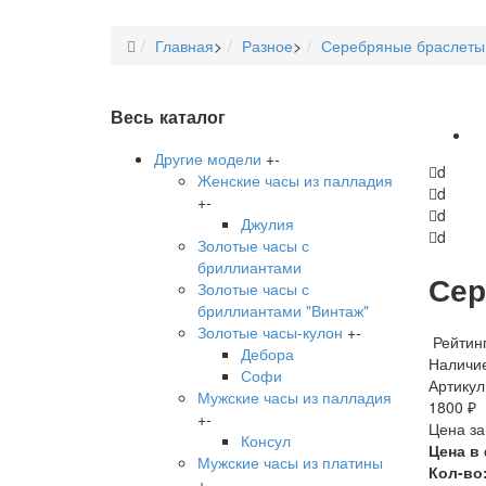
Главная
>
Разное
>
Серебряные браслеты
Весь каталог
Другие модели
+
-
d
Женские часы из палладия
d
+
-
d
Джулия
d
Золотые часы с
бриллиантами
Сер
Золотые часы с
бриллиантами "Винтаж"
Золотые часы-кулон
+
-
Рейтинг
Дебора
Наличие
Софи
Артикул
Мужские часы из палладия
1800 ₽
+
-
Цена за
Консул
Цена в
Мужские часы из платины
Кол-во
+
-