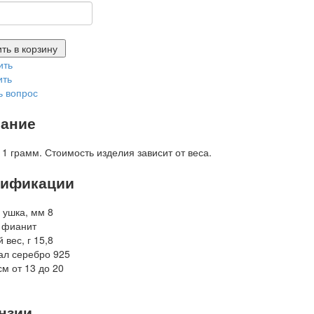
ть в корзину
ить
ить
ь вопрос
ание
 1 грамм. Стоимость изделия зависит от веса.
ификации
 ушка, мм
8
фианит
 вес, г
15,8
ал
серебро 925
см
от 13 до 20
нзии