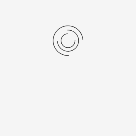
Спецификации
Рецензии
Комментарии
Platinor
ООО «Платинор» - современное российское предприятие,
специализирующееся на производстве и реализации мужских
и женских наручных часов в корпусах из серебра, золота 585
и 750 пробы, платины и палладия под марками «Platinor» и
«Чайка»