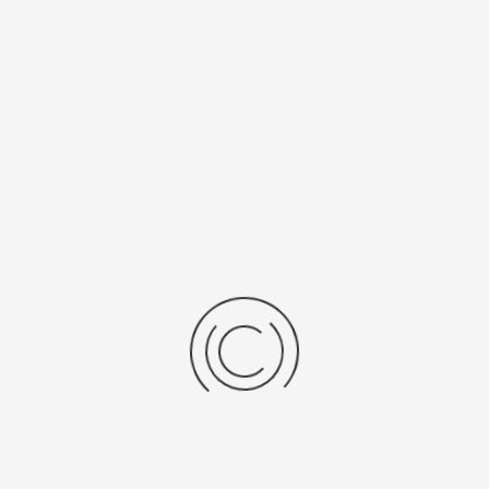
цификации
а
Средний вес, г
авки
8
ензии
дние отзывы
отзывов об этом товаре.
та напишите (краткую) рецензию....(мин. 0, макс. 2000 знаков)
х: Оцените данный товар. Пожалуйста, выберите оценку от 0 (плохо) до 5 (о