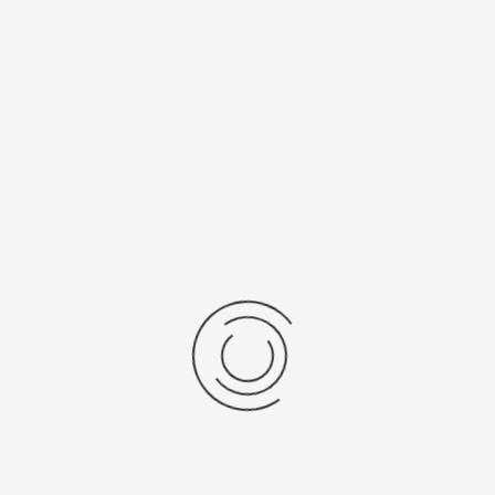
/Браслет
Средний вес, г
льная кожа
11
ензии
дние отзывы
отзывов об этом товаре.
та напишите (краткую) рецензию....(мин. 0, макс. 2000 знаков)
х: Оцените данный товар. Пожалуйста, выберите оценку от 0 (плохо) до 5 (о