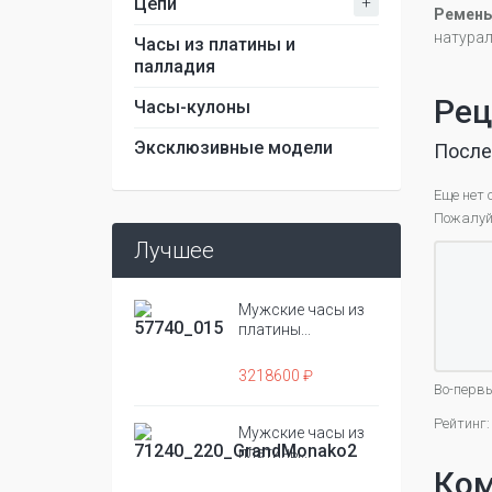
+
Цепи
Ремень
натура
Часы из платины и
палладия
Рец
Часы-кулоны
Эксклюзивные модели
После
Еще нет 
Пожалуйс
Лучшее
Мужские часы из
платины...
3218600 ₽
Во-первы
Рейтинг:
Мужские часы из
платины...
Ко