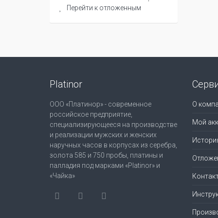
Перейти к отложенным
Platinor
Серв
ООО «Платинор» - современное
О комп
российское предприятие,
Мой акк
специализирующееся на производстве
и реализации мужских и женских
Истори
наручных часов в корпусах из серебра,
золота 585 и 750 пробы, платины и
Отложе
палладия под марками «Platinor» и
«Чайка»
Контак
Инструк
Произв