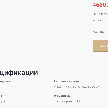
4680
Цена в ф
438800
Кол-во:
Доба
цификации
ы, мм
Тип механизма
Механика с автоподзаводом
ия
Механизм
цев
Швейцария, "ETA"