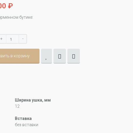
00 ₽
ирменном бутике:
+
-
вить в корзину
Ширина ушка, мм
12
Вставка
без вставки