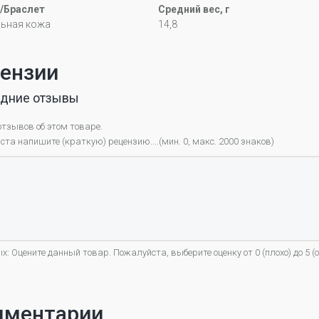
/Браслет
Средний вес, г
льная кожа
14,8
ензии
дние отзывы
отзывов об этом товаре.
та напишите (краткую) рецензию....(мин. 0, макс. 2000 знаков)
х: Оцените данный товар. Пожалуйста, выберите оценку от 0 (плохо) до 5 (о
мментарии