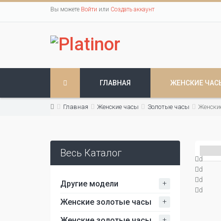
Вы можете
Войти
или
Создать аккаунт
ГЛАВНАЯ
ЖЕНСКИЕ ЧАС
Главная
Женские часы
Золотые часы
Женски
Весь Каталог
d
d
d
+
Другие модели
d
+
Женские золотые часы
+
Женские золотые часы