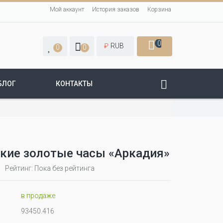
Мой аккаунт
История заказов
Корзина
0
₽
RUB
0
0
БЛОГ
КОНТАКТЫ
кие золотые часы «Аркадия»
Рейтинг: Пока без рейтинга
в продаже
93450.416