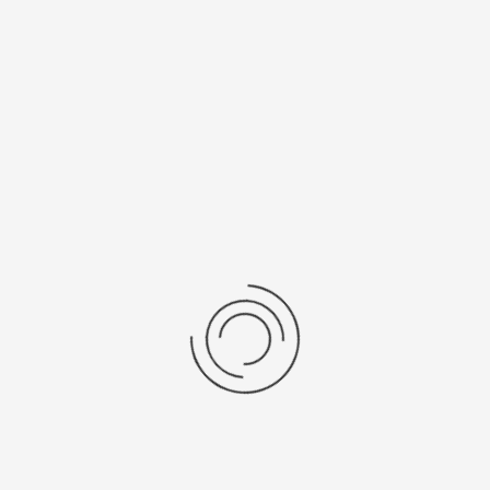
Рецензии
Последние отзывы
Еще нет отзывов об этом товаре.
Пожалуйста напишите (краткую) рецензию....(мин. 0, макс. 2000
знаков)
Во-первых: Оцените данный товар. Пожалуйста, выберите оценку от 0
(плохо) до 5 (отлично).
Набранные символы:
Рейтинг:
Комментарии