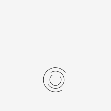
есяцев
Япония, "Citizen Co. Ltd."
нь/Браслет
Средний вес, г
ральная кожа
11,9
бр механизма
Источник питания
ta 9T33
321
рнуться к: Женские золотые часы