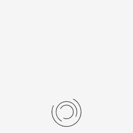
Спецификации
Рецензии
Комментарии
Platinor
ООО «Платинор» - современное российское предприятие,
специализирующееся на производстве и реализации мужских
и женских наручных часов в корпусах из серебра, золота 585
и 750 пробы, платины и палладия под марками «Platinor» и
«Чайка»