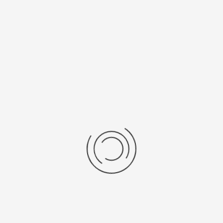
Рецензии
Последние отзывы
Еще нет отзывов об этом товаре.
Пожалуйста напишите (краткую) рецензию....(мин. 0, макс. 2000
знаков)
Во-первых: Оцените данный товар. Пожалуйста, выберите оценку от 0
(плохо) до 5 (отлично).
Набранные символы:
Рейтинг:
Комментарии