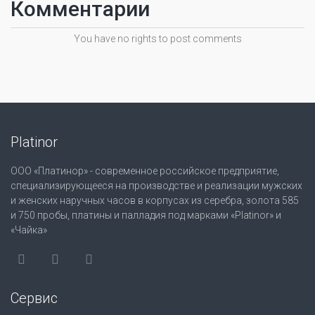
Комментарии
You have no rights to post comments
Platinor
ООО «Платинор» - современное российское предприятие,
специализирующееся на производстве и реализации мужских
и женских наручных часов в корпусах из серебра, золота 585
и 750 пробы, платины и палладия под марками «Platinor» и
«Чайка»
Сервис