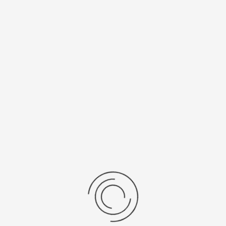
Спецификации
Рецензии
Комментарии
Platinor
ООО «Платинор» - современное российское предприятие,
специализирующееся на производстве и реализации мужских
и женских наручных часов в корпусах из серебра, золота 585
и 750 пробы, платины и палладия под марками «Platinor» и