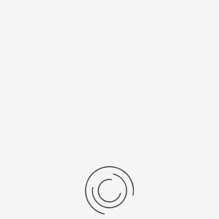
Спецификации
Рецензии
Комментарии
Platinor
ООО «Платинор» - современное российское предприятие,
специализирующееся на производстве и реализации мужских
и женских наручных часов в корпусах из серебра, золота 585
и 750 пробы, платины и палладия под марками «Platinor» и