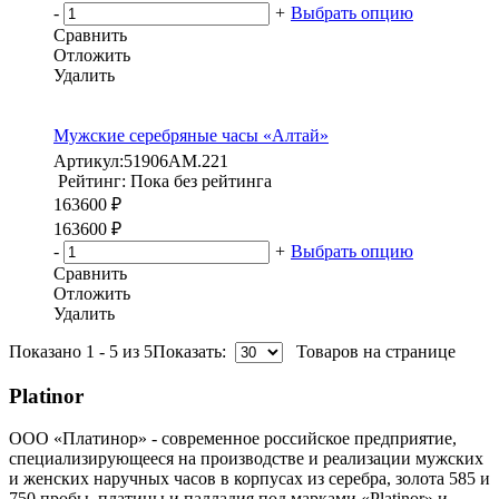
-
+
Выбрать опцию
Сравнить
Отложить
Удалить
Мужские серебряные часы «Алтай»
Артикул:
51906АМ.221
Рейтинг: Пока без рейтинга
163600 ₽
163600 ₽
-
+
Выбрать опцию
Сравнить
Отложить
Удалить
Показано 1 - 5 из 5
Показать:
Товаров на странице
Platinor
ООО «Платинор» - современное российское предприятие,
специализирующееся на производстве и реализации мужских
и женских наручных часов в корпусах из серебра, золота 585 и
750 пробы, платины и палладия под марками «Platinor» и