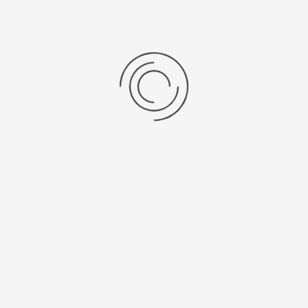
Мужские золотые часы «Вихрь»
Артикул:
40450.433
598400 ₽
Выбрать опцию